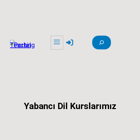
İçeriğe
geç
Ara
Yabancı Dil Kurslarımız