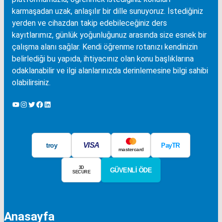
karmaşadan uzak, anlaşılır bir dille sunuyoruz. İstediğiniz
yerden ve cihazdan takip edebileceğiniz ders
kayıtlarımız, günlük yoğunluğunuz arasında size esnek bir
çalışma alanı sağlar. Kendi öğrenme rotanızı kendinizin
belirlediği bu yapıda, ihtiyacınız olan konu başlıklarına
odaklanabilir ve ilgi alanlarınızda derinlemesine bilgi sahibi
olabilirsiniz.
YouTube
Instagram
Twitter
Facebook
LinkedIn
VISA
troy
PayTR
mastercard
3D
GÜVENLİ ÖDE
SECURE
Anasayfa