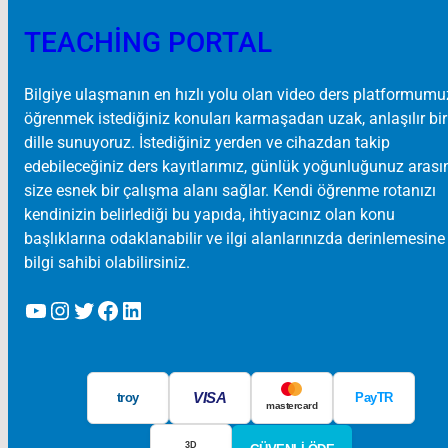
TEACHING PORTAL
Bilgiye ulaşmanın en hızlı yolu olan video ders platformumu
öğrenmek istediğiniz konuları karmaşadan uzak, anlaşılır bir
dille sunuyoruz. İstediğiniz yerden ve cihazdan takip
edebileceğiniz ders kayıtlarımız, günlük yoğunluğunuz aras
size esnek bir çalışma alanı sağlar. Kendi öğrenme rotanızı
kendinizin belirlediği bu yapıda, ihtiyacınız olan konu
başlıklarına odaklanabilir ve ilgi alanlarınızda derinlemesine
bilgi sahibi olabilirsiniz.
YouTube
Instagram
Twitter
Facebook
LinkedIn
VISA
troy
PayTR
mastercard
3D