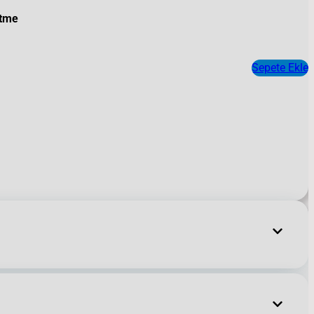
ltme
m
Sepete Ekle