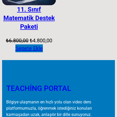
11. Sınıf
Matematik Destek
Paketi
Orijinal
Şu
₺
6.800,00
₺
4.800,00
fiyat:
andaki
Sepete Ekle
₺6.800,00.
fiyat:
₺4.800,00.
TEACHING PORTAL
Bilgiye ulaşmanın en hızlı yolu olan video ders
platformumuzla, öğrenmek istediğiniz konuları
karmaşadan uzak, anlaşılır bir dille sunuyoruz.