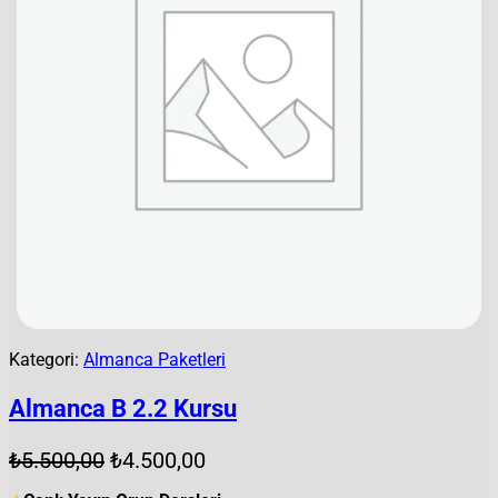
M
D
E
K
I
Ü
R
Ü
N
Kategori:
Almanca Paketleri
Almanca B 2.2 Kursu
O
Ş
₺
5.500,00
₺
4.500,00
r
u