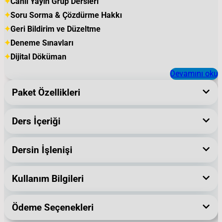
✦
Canlı Yayın Grup Dersleri
i
a
✦
Soru Sorma & Çözdürme Hakkı
j
n
✦
Geri Bildirim ve Düzeltme
i
d
✦
Deneme Sınavları
n
a
✦
Dijital Döküman
a
k
Devamını oku
l
i
Paket Özellikleri
f
f
i
i
Ders İçeriği
y
y
a
a
Dersin İşlenişi
t
t
:
:
Kullanım Bilgileri
₺
₺
5
4
Ödeme Seçenekleri
.
.