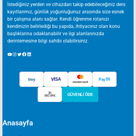
İstediğiniz yerden ve cihazdan takip edebileceğiniz ders
kayıtlarımız, günlük yoğunluğunuz arasında size esnek
bir çalışma alanı sağlar. Kendi öğrenme rotanızı
kendinizin belirlediği bu yapıda, ihtiyacınız olan konu
başlıklarına odaklanabilir ve ilgi alanlarınızda
derinlemesine bilgi sahibi olabilirsiniz.
YouTube
Instagram
Twitter
Facebook
LinkedIn
VISA
troy
PayTR
mastercard
3D
GÜVENLİ ÖDE
SECURE
Anasayfa