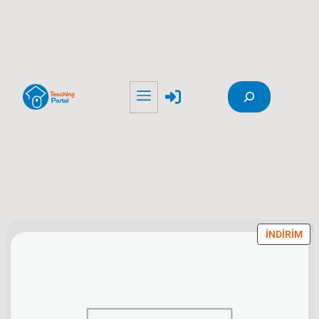
Ara
İ
İNDIRIM
N
D
I
R
I